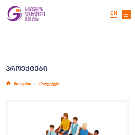
EN
ᲞᲠᲝᲔᲥᲢᲔᲑᲘ
მთავარი
პროექტები