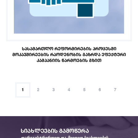
ᲡᲐᲡᲐᲛᲐᲠᲗᲚᲝ ᲠᲔᲤᲝᲠᲛᲘᲠᲔᲑᲘᲡ ᲞᲠᲝᲪᲔᲡᲨᲘ
ᲛᲝᲙᲐᲕᲨᲘᲠᲔᲔᲑᲘᲡ ᲠᲐᲝᲓᲔᲜᲝᲑᲘᲡ ᲒᲐᲖᲠᲓᲐ ᲔᲤᲔᲥᲢᲣᲠᲘ
ᲙᲐᲛᲞᲐᲜᲘᲘᲡ ᲬᲐᲠᲛᲝᲔᲑᲘᲡ ᲒᲖᲘᲗ
1
2
3
4
5
6
7
ᲡᲘᲐᲮᲚᲔᲔᲑᲘᲡ ᲒᲐᲛᲝᲬᲔᲠᲐ