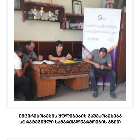
ᲣᲛᲪᲘᲠᲔᲡᲝᲑᲔᲑᲘᲡ ᲣᲤᲚᲔᲑᲔᲑᲘᲡ ᲒᲐᲣᲛᲯᲝᲑᲔᲡᲔᲑᲐ
ᲡᲢᲠᲐᲢᲔᲒᲘᲣᲚᲘ ᲡᲐᲛᲐᲠᲗᲐᲚᲬᲐᲠᲛᲝᲔᲑᲘᲡ ᲒᲖᲘᲗ