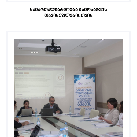
ᲡᲐᲛᲐᲠᲗᲐᲚᲬᲐᲠᲛᲝᲔᲑᲐ ᲒᲐᲛᲝᲮᲐᲢᲕᲘᲡ
ᲗᲐᲕᲘᲡᲣᲤᲚᲔᲑᲘᲡᲗᲕᲘᲡ