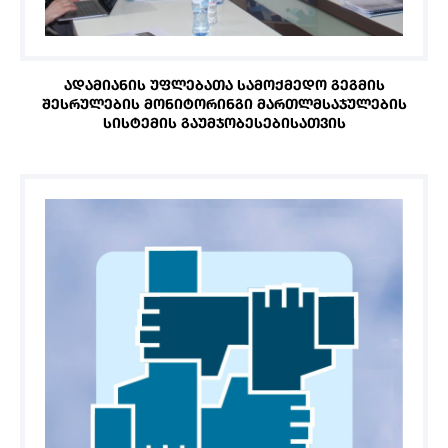
ᲐᲓᲐᲛᲘᲐᲜᲘᲡ ᲣᲤᲚᲔᲑᲐᲗᲐ ᲡᲐᲛᲝᲥᲛᲔᲓᲝ ᲒᲔᲒᲛᲘᲡ
ᲨᲔᲡᲠᲣᲚᲔᲑᲘᲡ ᲛᲝᲜᲘᲢᲝᲠᲘᲜᲒᲘ ᲛᲐᲠᲗᲚᲛᲡᲐᲯᲣᲚᲔᲑᲘᲡ
ᲡᲘᲡᲢᲔᲛᲘᲡ ᲒᲐᲣᲛᲯᲝᲑᲔᲡᲔᲑᲘᲡᲐᲗᲕᲘᲡ