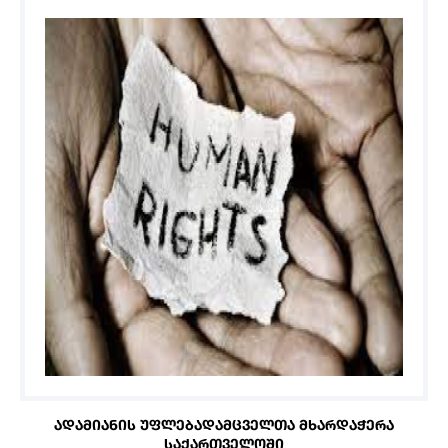
ᲐᲓᲐᲛᲘᲐᲜᲘᲡ ᲣᲤᲚᲔᲑᲐᲓᲐᲛᲪᲕᲔᲚᲗᲐ ᲛᲮᲐᲠᲓᲐᲭᲔᲠᲐ
ᲡᲐᲥᲐᲠᲗᲕᲔᲚᲝᲨᲘ