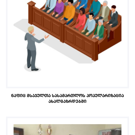
ᲜᲐᲤᲘᲪ ᲛᲡᲐᲯᲣᲚᲗᲐ ᲡᲐᲡᲐᲛᲐᲠᲗᲚᲝᲡ ᲞᲝᲞᲣᲚᲐᲠᲘᲖᲐᲪᲘᲐ
ᲐᲮᲐᲚᲒᲐᲖᲠᲓᲔᲑᲨᲘ