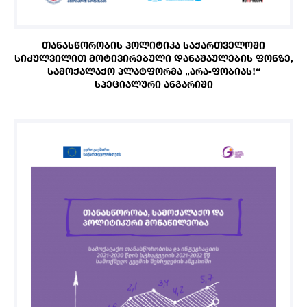
ᲗᲐᲜᲐᲡᲬᲝᲠᲝᲑᲘᲡ ᲞᲝᲚᲘᲢᲘᲙᲐ ᲡᲐᲥᲐᲠᲗᲕᲔᲚᲝᲨᲘ
ᲡᲘᲫᲣᲚᲕᲘᲚᲘᲗ ᲛᲝᲢᲘᲕᲘᲠᲔᲑᲣᲚᲘ ᲓᲐᲜᲐᲨᲐᲣᲚᲔᲑᲘᲡ ᲤᲝᲜᲖᲔ,
ᲡᲐᲛᲝᲥᲐᲚᲐᲥᲝ ᲞᲚᲐᲢᲤᲝᲠᲛᲐ „ᲐᲠᲐ-ᲤᲝᲑᲘᲐᲡ!“
ᲡᲞᲔᲪᲘᲐᲚᲣᲠᲘ ᲐᲜᲒᲐᲠᲘᲨᲘ