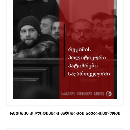
ᲠᲔᲟᲘᲛᲘᲡ ᲞᲝᲚᲘᲢᲘᲙᲣᲠᲘ ᲞᲐᲢᲘᲛᲠᲔᲑᲘ ᲡᲐᲥᲐᲠᲗᲕᲔᲚᲝᲨᲘ