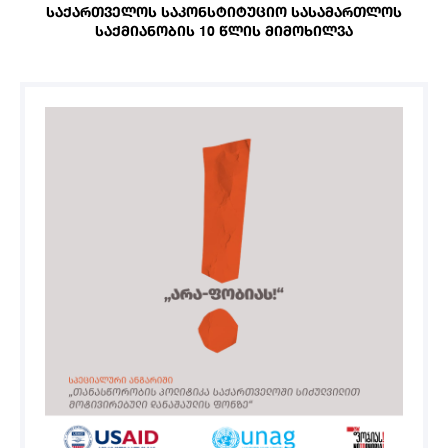
ᲡᲐᲥᲐᲠᲗᲕᲔᲚᲝᲡ ᲡᲐᲙᲝᲜᲡᲢᲘᲢᲣᲪᲘᲝ ᲡᲐᲡᲐᲛᲐᲠᲗᲚᲝᲡ
ᲡᲐᲥᲛᲘᲐᲜᲝᲑᲘᲡ 10 ᲬᲚᲘᲡ ᲛᲘᲛᲝᲮᲘᲚᲕᲐ