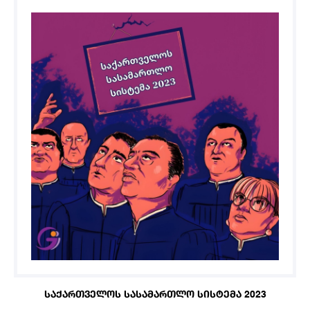
ᲡᲐᲥᲐᲠᲗᲕᲔᲚᲝᲡ ᲡᲐᲡᲐᲛᲐᲠᲗᲚᲝ ᲡᲘᲡᲢᲔᲛᲐ 2023