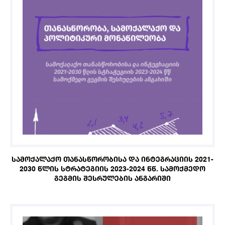
ᲡᲐᲛᲝᲥᲐᲚᲐᲥᲝ ᲗᲐᲜᲐᲡᲬᲝᲠᲝᲑᲘᲡᲐ ᲓᲐ ᲘᲜᲢᲔᲒᲠᲐᲪᲘᲘᲡ 2021-
2030 ᲬᲚᲘᲡ ᲡᲢᲠᲐᲢᲔᲒᲘᲘᲡ 2023-2024 ᲬᲬ. ᲡᲐᲛᲝᲥᲛᲔᲓᲝ
ᲒᲔᲒᲛᲘᲡ ᲨᲔᲡᲠᲣᲚᲔᲑᲘᲡ ᲐᲜᲒᲐᲠᲘᲨᲘ