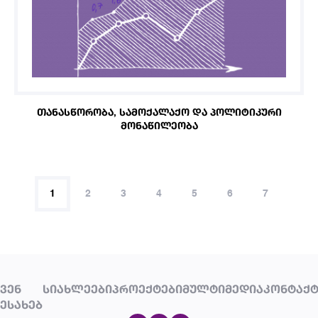
ᲗᲐᲜᲐᲡᲬᲝᲠᲝᲑᲐ, ᲡᲐᲛᲝᲥᲐᲚᲐᲥᲝ ᲓᲐ ᲞᲝᲚᲘᲢᲘᲙᲣᲠᲘ
ᲛᲝᲜᲐᲬᲘᲚᲔᲝᲑᲐ
1
2
3
4
5
6
7
ᲕᲔᲜ
ᲡᲘᲐᲮᲚᲔᲔᲑᲘ
ᲞᲠᲝᲔᲥᲢᲔᲑᲘ
ᲛᲣᲚᲢᲘᲛᲔᲓᲘᲐ
ᲙᲝᲜᲢᲐᲥᲢ
ᲔᲡᲐᲮᲔᲑ