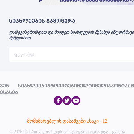
ᲡᲘᲐᲮᲚᲔᲔᲑᲘᲡ ᲒᲐᲛᲝᲬᲔᲠᲐ
დარეგისტრირდით და მიიღეთ სიახლეების შესახებ ინფორმა
მეშვეობით
ᲕᲔᲜ
ᲡᲘᲐᲮᲚᲔᲔᲑᲘ
ᲞᲠᲝᲔᲥᲢᲔᲑᲘ
ᲛᲣᲚᲢᲘᲛᲔᲓᲘᲐ
ᲙᲝᲜᲢᲐᲥᲢ
ᲔᲡᲐᲮᲔᲑ
მომხმარებლის დასაშვები ასაკი +12
© 2026 საქართველოს დემოკრატიული ინიციატივა - ყველა