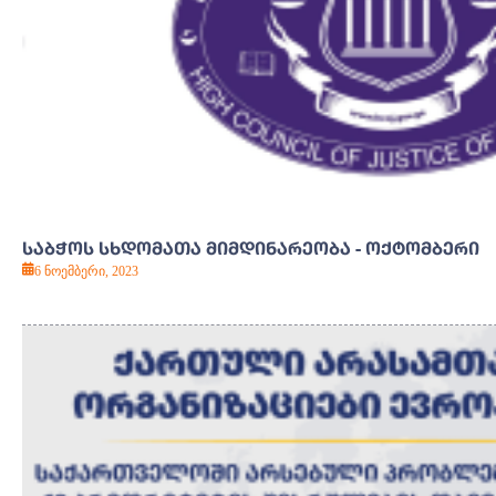
ᲡᲐᲑᲭᲝᲡ ᲡᲮᲓᲝᲛᲐᲗᲐ ᲛᲘᲛᲓᲘᲜᲐᲠᲔᲝᲑᲐ - ᲝᲥᲢᲝᲛᲑᲔᲠᲘ
6 ნოემბერი, 2023