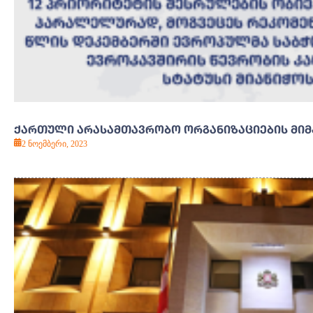
ᲥᲐᲠᲗᲣᲚᲘ ᲐᲠᲐᲡᲐᲛᲗᲐᲕᲠᲝᲑᲝ ᲝᲠᲒᲐᲜᲘᲖᲐᲪᲘᲔᲑᲘᲡ ᲛᲘᲛ
2 ნოემბერი, 2023