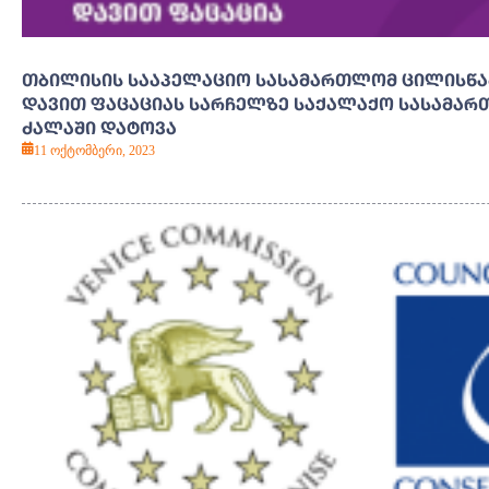
ᲗᲑᲘᲚᲘᲡᲘᲡ ᲡᲐᲐᲞᲔᲚᲐᲪᲘᲝ ᲡᲐᲡᲐᲛᲐᲠᲗᲚᲝᲛ ᲪᲘᲚᲘᲡᲬᲐ
ᲓᲐᲕᲘᲗ ᲤᲐᲪᲐᲪᲘᲐᲡ ᲡᲐᲠᲩᲔᲚᲖᲔ ᲡᲐᲥᲐᲚᲐᲥᲝ ᲡᲐᲡᲐᲛᲐ
ᲫᲐᲚᲐᲨᲘ ᲓᲐᲢᲝᲕᲐ
11 ოქტომბერი, 2023