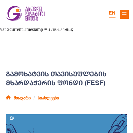
EN
ᲒᲐᲛᲝᲮᲐᲢᲕᲘᲡ ᲗᲐᲕᲘᲡᲣᲤᲚᲔᲑᲘᲡ
ᲛᲮᲐᲠᲓᲐᲭᲔᲠᲘᲡ ᲤᲝᲜᲓᲘ (FESF)
მთავარი
სიახლეები