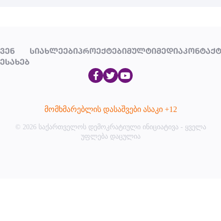
ᲕᲔᲜ
ᲡᲘᲐᲮᲚᲔᲔᲑᲘ
ᲞᲠᲝᲔᲥᲢᲔᲑᲘ
ᲛᲣᲚᲢᲘᲛᲔᲓᲘᲐ
ᲙᲝᲜᲢᲐᲥᲢ
ᲔᲡᲐᲮᲔᲑ
მომხმარებლის დასაშვები ასაკი +12
© 2026 საქართველოს დემოკრატიული ინიციატივა - ყველა
უფლება დაცულია