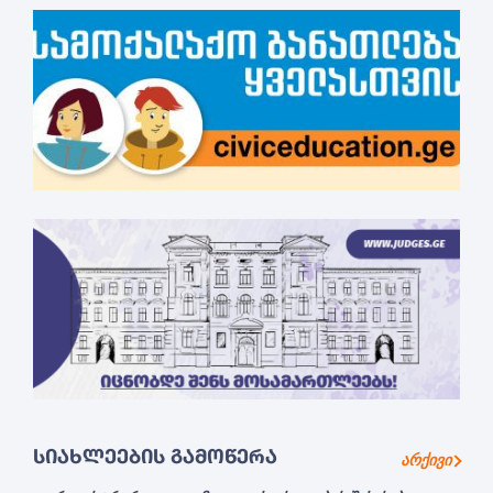
ᲡᲘᲐᲮᲚᲔᲔᲑᲘᲡ ᲒᲐᲛᲝᲬᲔᲠᲐ
არქივი