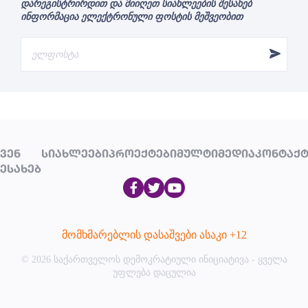
დარეგისტრირდით და მიიღეთ სიახლეების შესახებ
ინფორმაცია ელექტრონული ფოსტის მეშვეობით
ᲕᲔᲜ
ᲡᲘᲐᲮᲚᲔᲔᲑᲘ
ᲞᲠᲝᲔᲥᲢᲔᲑᲘ
ᲛᲣᲚᲢᲘᲛᲔᲓᲘᲐ
ᲙᲝᲜᲢᲐᲥᲢ
ᲔᲡᲐᲮᲔᲑ
მომხმარებლის დასაშვები ასაკი +12
© 2026 საქართველოს დემოკრატიული ინიციატივა - ყველა
უფლება დაცულია