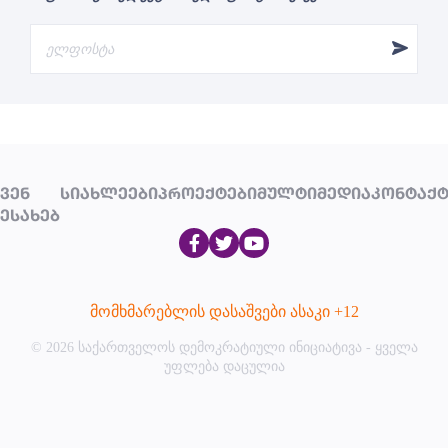
ᲕᲔᲜ
ᲡᲘᲐᲮᲚᲔᲔᲑᲘ
ᲞᲠᲝᲔᲥᲢᲔᲑᲘ
ᲛᲣᲚᲢᲘᲛᲔᲓᲘᲐ
ᲙᲝᲜᲢᲐᲥᲢ
ᲔᲡᲐᲮᲔᲑ
მომხმარებლის დასაშვები ასაკი +12
© 2026 საქართველოს დემოკრატიული ინიციატივა - ყველა
უფლება დაცულია