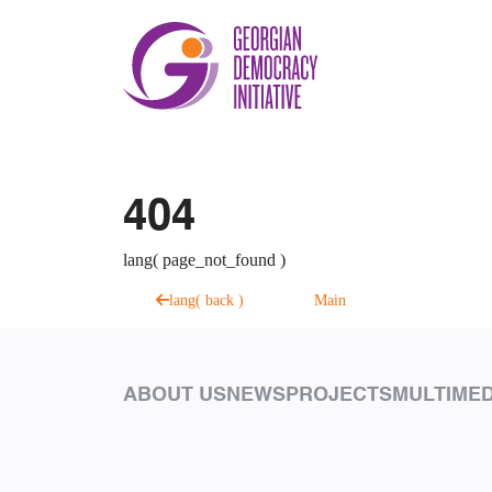
404
lang( page_not_found )
lang( back )
Main
ABOUT US
NEWS
PROJECTS
MULTIMED